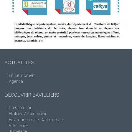
ACTUALITÉS
En ce moment
Agenda
DÉCOUVRIR BAVILLIERS
Presentation
Histoire / Patrimoine
Environnement / Cadre de vie
Ville fleurie
Jumelage