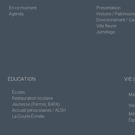
En ce moment
Presentation
Agenda
Histoire / Patrimoin
Environnement / Cad
Ville fleurie
Jumelage
ÉDUCATION
VIE 
Écoles
Man
Restauration scolaire
Jeunesse (Permis, BAFA)
Vie
Accueil périscolaires / ALSH
Mé
La Courte Échelle
Éq