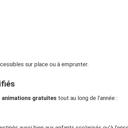
essibles sur place ou à emprunter.
ifiés
s
animations gratuites
tout au long de l’année :
inés aussi bien aux enfants scolarisés qu’à l’ense