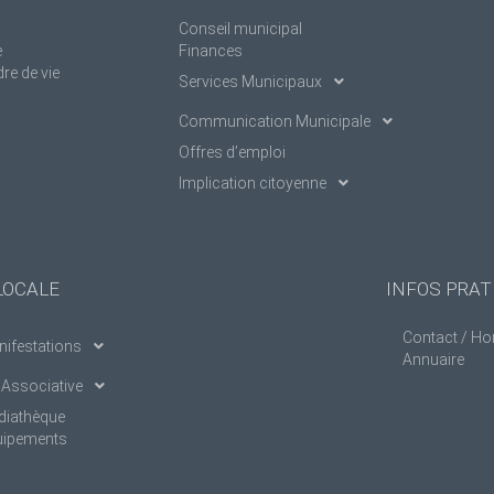
Conseil municipal
e
Finances
re de vie
Services Municipaux
Communication Municipale
Offres d’emploi
Implication citoyenne
LOCALE
INFOS PRAT
Contact / Ho
ifestations
Annuaire
 Associative
diathèque
uipements