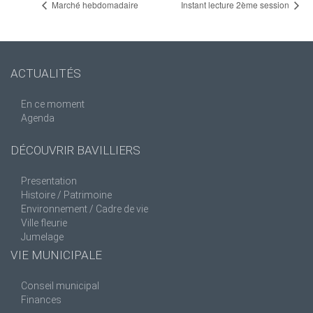
Marché hebdomadaire
Instant lecture 2ème session
ACTUALITÉS
En ce moment
Agenda
DÉCOUVRIR BAVILLIERS
Presentation
Histoire / Patrimoine
Environnement / Cadre de vie
Ville fleurie
Jumelage
VIE MUNICIPALE
Conseil municipal
Finances