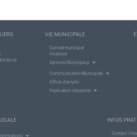
LIERS
VIE MUNICIPALE
É
Conseil municipal
e
Finances
re de vie
Services Municipaux
Communication Municipale
Offres d’emploi
Implication citoyenne
LOCALE
INFOS PRAT
Contact / Ho
ifestations