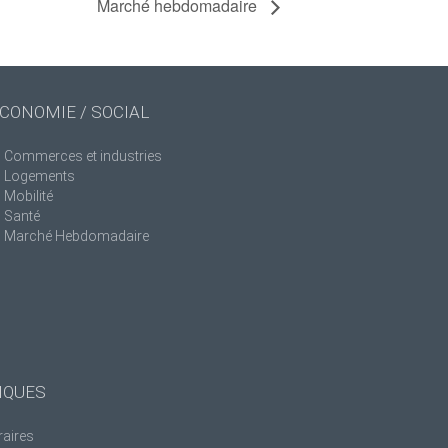
Marché hebdomadaire
CONOMIE / SOCIAL
Commerces et industries
Logements
Mobilité
Santé
Marché Hebdomadaire
IQUES
raires