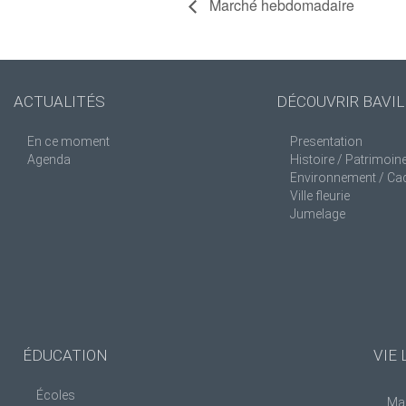
Marché hebdomadaire
ACTUALITÉS
DÉCOUVRIR BAVIL
En ce moment
Presentation
Agenda
Histoire / Patrimoin
Environnement / Cad
Ville fleurie
Jumelage
ÉDUCATION
VIE 
Écoles
Man