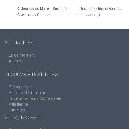
L’Instant Lecture revient à la
Journée du Maire – Secteur 2 :
Cravanche / Champs
médiathèque
ACTUALITÉS
En ce moment
Agenda
DÉCOUVRIR BAVILLIERS
Presentation
Histoire / Patrimoine
Environnement / Cadre de vie
Ville fleurie
Jumelage
VIE MUNICIPALE