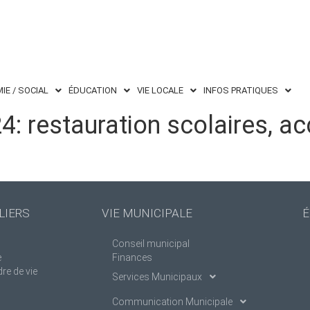
IE / SOCIAL
ÉDUCATION
VIE LOCALE
INFOS PRATIQUES
: restauration scolaires, acc
LIERS
VIE MUNICIPALE
É
Conseil municipal
e
Finances
re de vie
Services Municipaux
Communication Municipale