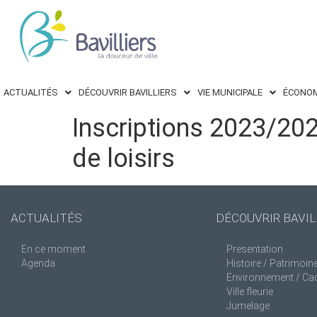
ACTUALITÉS
DÉCOUVRIR BAVILLIERS
VIE MUNICIPALE
ÉCONOM
Inscriptions 2023/2024
de loisirs
ACTUALITÉS
DÉCOUVRIR BAVIL
En ce moment
Presentation
Agenda
Histoire / Patrimoin
Environnement / Cad
Ville fleurie
Jumelage