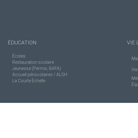
ÉDUCATION
VIE 
Écoles
Man
Restauration scolaire
Jeunesse (Permis, BAFA)
Vie
Accueil périscolaires / ALSH
Mé
La Courte Échelle
Éq