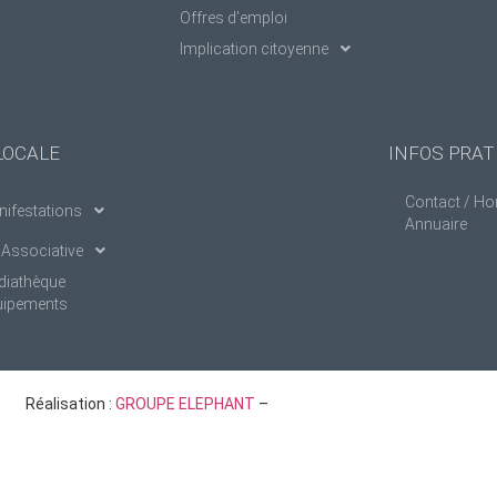
Offres d’emploi
Implication citoyenne
LOCALE
INFOS PRAT
Contact / Ho
ifestations
Annuaire
 Associative
diathèque
uipements
Réalisation :
GROUPE ELEPHANT
–