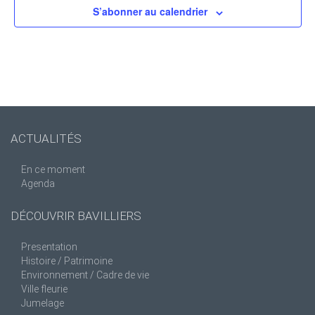
S’abonner au calendrier
ACTUALITÉS
En ce moment
Agenda
DÉCOUVRIR BAVILLIERS
Presentation
Histoire / Patrimoine
Environnement / Cadre de vie
Ville fleurie
Jumelage