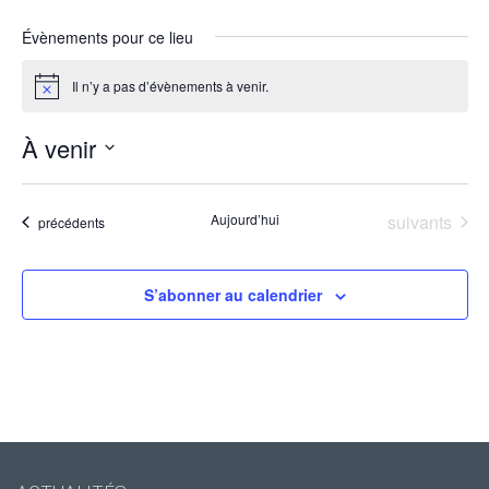
Évènements pour ce lieu
Il n’y a pas d’évènements à venir.
Notice
À venir
Sélectionnez
une
date.
Évènements
Aujourd’hui
suivants
Évènements
précédents
S’abonner au calendrier